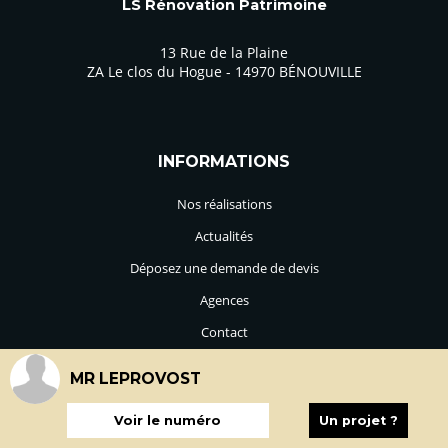
LS Rénovation Patrimoine
13 Rue de la Plaine
ZA Le clos du Hogue - 14970 BÉNOUVILLE
INFORMATIONS
Nos réalisations
Actualités
Déposez une demande de devis
Agences
Contact
MR LEPROVOST
Mentions légales
-
Conditions générales d'utilisation
-
Politique de
confidentialité
Voir le numéro
Un projet ?
© 2024 ls-renovation-patrimoine.com - Tous droits réservés -