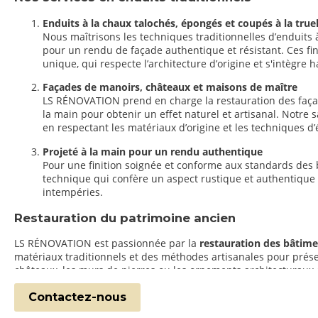
Enduits à la chaux talochés, épongés et coupés à la truel
Nous maîtrisons les techniques traditionnelles d’enduits à l
pour un rendu de façade authentique et résistant. Ces f
unique, qui respecte l’architecture d’origine et s'intèg
Façades de manoirs, châteaux et maisons de maître
LS RÉNOVATION prend en charge la restauration des façad
la main pour obtenir un effet naturel et artisanal. Notre 
en respectant les matériaux d’origine et les techniques d
Projeté à la main pour un rendu authentique
Pour une finition soignée et conforme aux standards des b
technique qui confère un aspect rustique et authentique a
intempéries.
Restauration du patrimoine ancien
LS RÉNOVATION est passionnée par la
restauration des bâtime
matériaux traditionnels et des méthodes artisanales pour préserv
châteaux, les murs de pierres ou les ornements architecturaux
Pourquoi choisir LS RÉNOVATION ?
Contactez-nous