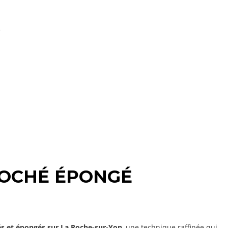
e
LOCHÉ ÉPONGÉ
és et épongés sur La Roche-sur-Yon
, une technique raffinée qui