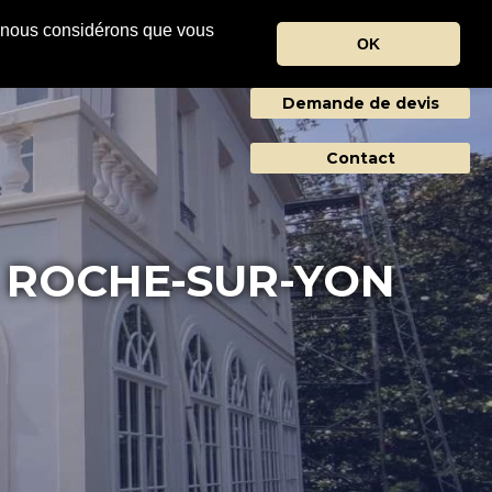
r, nous considérons que vous
OK
Agences
CTUALITES
Demande de devis
Contact
A ROCHE-SUR-YON