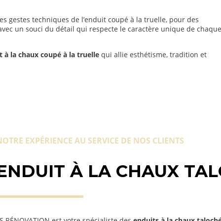
s gestes techniques de l’enduit coupé à la truelle, pour des
avec un souci du détail qui respecte le caractère unique de chaqu
t à la chaux coupé à la truelle
qui allie esthétisme, tradition et
NOTRE EXPÉRIENCE AU SERVICE DE NOS CLIENTS
ENDUIT À LA CHAUX TA
S RÉNOVATION est votre spécialiste des
enduits à la chaux taloch