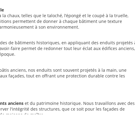
le
a chaux, telles que le taloché, l’épongé et le coupé à la truelle,
initions permettent de donner à chaque bâtiment une texture
re harmonieusement à son environnement.
es de bâtiments historiques, en appliquant des enduits projetés 
savoir-faire permet de redonner tout leur éclat aux édifices anciens,
’époque.
âtis anciens, nos enduits sont souvent projetés à la main, une
ux façades, tout en offrant une protection durable contre les
nts anciens
et du patrimoine historique. Nous travaillons avec des
er l'intégrité des structures, que ce soit pour les façades de
 de maisons de maître.