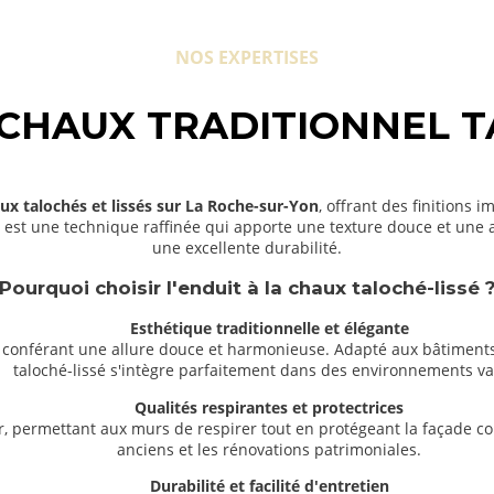
passion. Notre équipe d’artisans qualifiés assure un
travail soigné
 retrouve son éclat d’antan, tout en étant durablement protégée.
x et la restauration du patrimoine ancien, alliant technique,
NOS EXPERTISES
onnels.
 CHAUX TRADITIONNEL T
aux talochés et lissés sur La Roche-sur-Yon
, offrant des finitions
sé est une technique raffinée qui apporte une texture douce et une
une excellente durabilité.
Pourquoi choisir l'enduit à la chaux taloché-lissé 
Esthétique traditionnelle et élégante
ur conférant une allure douce et harmonieuse. Adapté aux bâtiments
taloché-lissé s'intègre parfaitement dans des environnements va
Qualités respirantes et protectrices
r, permettant aux murs de respirer tout en protégeant la façade con
anciens et les rénovations patrimoniales.
Durabilité et facilité d'entretien