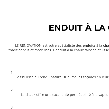
Avec LS RÉNOVATION, chaque projet est réalisé avec rigueur et 
et
respectueux des traditions
, pour que chaque façade rénovée
Nous apportons une expertise unique dans les enduits à la chau
savoir-faire et amour du patrimoine pour des résultats excepti
ENDUIT À LA
LS RÉNOVATION est votre spécialiste des
enduits à la ch
traditionnels et modernes. L'enduit à la chaux taloché et lis
Le fini lissé au rendu naturel sublime les façades en le
La chaux offre une excellente perméabilité à la vapeu