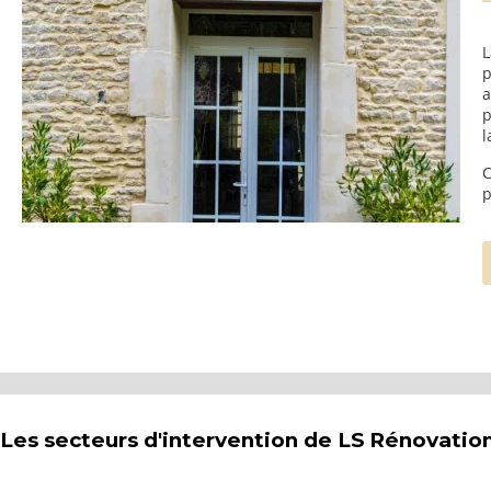
L
p
a
p
l
C
p
Les secteurs d'intervention de LS Rénovatio